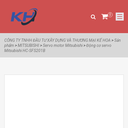
0
CÔNG TY TNHH ĐẦU TƯ XÂY DỰNG VÀ THƯƠNG MẠI KẾ HOA
>
Sản
phẩm
>
MITSUBISHI
>
Servo motor Mitsubishi
>
Động cơ servo
Mitsubishi HC-SFS201B