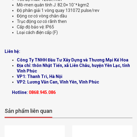
Mô-men quán tính J: 82.0× 10ˉ⁴ kgm2
Độ phân giải 1 vòng quay 131072 pulse/rev
Động cơ có vòng chắn dầu
Trục động cơ có rãnh then
Cấp độ bảo vệ: IP65
Loại cách điện cấp (F)
Liên hệ:
Công Ty TNHH Đầu Tư Xây Dựng và Thương Mại Kế Hoa
Địa chỉ: thôn Nhật Tiến, xã Liên Châu, huyện Yên Lạc, tỉnh
Vĩnh Phúc
VP1: Thanh Trì, Hà Nội
VP2: Lương Văn Can, Vĩnh Yên, Vĩnh Phúc
Hotline:
0868.945.086
Sản phẩm liên quan