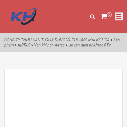
0
CÔNG TY TNHH ĐẦU TƯ XÂY DỰNG VÀ THƯƠNG MẠI KẾ HOA
>
Sản
phẩm
>
AIRTAC
>
Van khí nén Airtac
>
Đế van điện từ Airtac 6TV