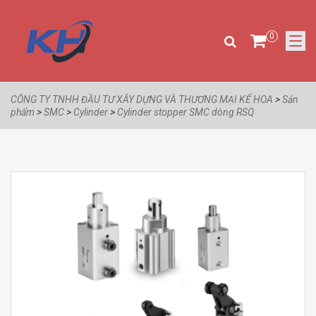
0
CÔNG TY TNHH ĐẦU TƯ XÂY DỰNG VÀ THƯƠNG MẠI KẾ HOA
>
Sản
phẩm
>
SMC
>
Cylinder
>
Cylinder stopper SMC dòng RSQ