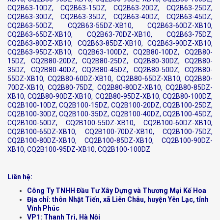
CQ2B63-10DZ, CQ2B63-15DZ, CQ2B63-20DZ, CQ2B63-25DZ,
CQ2B63-30DZ, CQ2B63-35DZ, CQ2B63-40DZ, CQ2B63-45DZ,
CQ2B63-50DZ, CQ2B63-55DZ-XB10, CQ2B63-60DZ-XB10,
CQ2B63-65DZ-XB10, CQ2B63-70DZ-XB10, CQ2B63-75DZ,
CQ2B63-80DZ-XB10, CQ2B63-85DZ-XB10, CQ2B63-90DZ-XB10,
CQ2B63-95DZ-XB10, CQ2B63-100DZ, CQ2B80-10DZ, CQ2B80-
15DZ, CQ2B80-20DZ, CQ2B80-25DZ, CQ2B80-30DZ, CQ2B80-
35DZ, CQ2B80-40DZ, CQ2B80-45DZ, CQ2B80-50DZ, CQ2B80-
55DZ-XB10, CQ2B80-60DZ-XB10, CQ2B80-65DZ-XB10, CQ2B80-
70DZ-XB10, CQ2B80-75DZ, CQ2B80-80DZ-XB10, CQ2B80-85DZ-
XB10, CQ2B80-90DZ-XB10, CQ2B80-95DZ-XB10, CQ2B80-100DZ,
CQ2B100-10DZ, CQ2B100-15DZ, CQ2B100-20DZ, CQ2B100-25DZ,
CQ2B100-30DZ, CQ2B100-35DZ, CQ2B100-40DZ, CQ2B100-45DZ,
CQ2B100-50DZ, CQ2B100-55DZ-XB10, CQ2B100-60DZ-XB10,
CQ2B100-65DZ-XB10, CQ2B100-70DZ-XB10, CQ2B100-75DZ,
CQ2B100-80DZ-XB10, CQ2B100-85DZ-XB10, CQ2B100-90DZ-
XB10, CQ2B100-95DZ-XB10, CQ2B100-100DZ
Liên hệ:
Công Ty TNHH Đầu Tư Xây Dựng và Thương Mại Kế Hoa
Địa chỉ: thôn Nhật Tiến, xã Liên Châu, huyện Yên Lạc, tỉnh
Vĩnh Phúc
VP1: Thanh Trì, Hà Nội