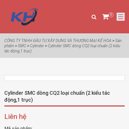
0
CÔNG TY TNHH ĐẦU TƯ XÂY DỰNG VÀ THƯƠNG MẠI KẾ HOA
>
Sản
phẩm
>
SMC
>
Cylinder
>
Cylinder SMC dòng CQ2 loại chuẩn (2 kiểu
tác động,1 trục)
Cylinder SMC dòng CQ2 loại chuẩn (2 kiểu tác
động,1 trục)
Liên hệ
Mã sản phẩm: