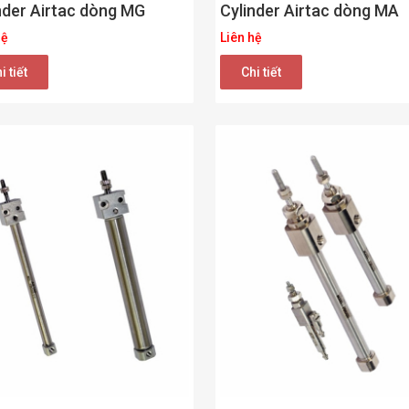
nder Airtac dòng MG
Cylinder Airtac dòng MA
hệ
Liên hệ
i tiết
Chi tiết