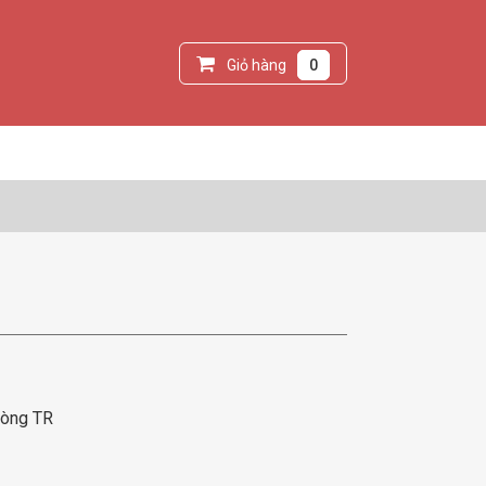
Giỏ hàng
0
dòng TR