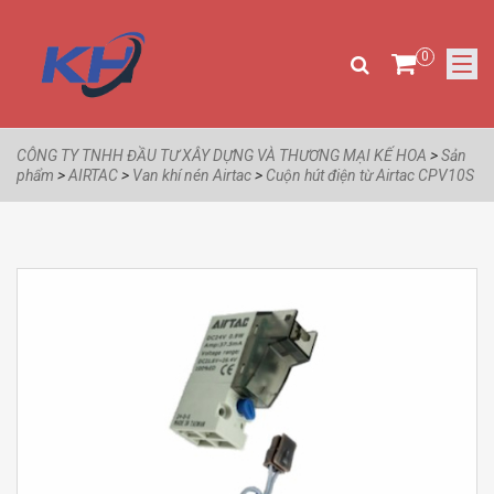
0
CÔNG TY TNHH ĐẦU TƯ XÂY DỰNG VÀ THƯƠNG MẠI KẾ HOA
>
Sản
phẩm
>
AIRTAC
>
Van khí nén Airtac
>
Cuộn hút điện từ Airtac CPV10S