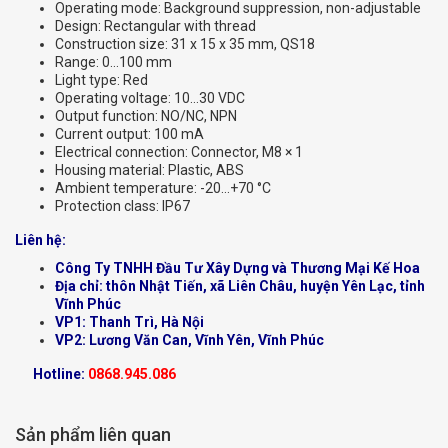
Operating mode: Background suppression, non-adjustable
Design: Rectangular with thread
Construction size: 31 x 15 x 35 mm, QS18
Range: 0…100 mm
Light type: Red
Operating voltage: 10…30 VDC
Output function: NO/NC, NPN
Current output: 100 mA
Electrical connection: Connector, M8 × 1
Housing material: Plastic, ABS
Ambient temperature: -20…+70 °C
Protection class: IP67
Liên hệ:
Công Ty TNHH Đầu Tư Xây Dựng và Thương Mại Kế Hoa
Địa chỉ: thôn Nhật Tiến, xã Liên Châu, huyện Yên Lạc, tỉnh
Vĩnh Phúc
VP1: Thanh Trì, Hà Nội
VP2: Lương Văn Can, Vĩnh Yên, Vĩnh Phúc
Hotline:
0868.945.086
Sản phẩm liên quan