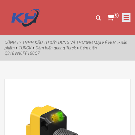
0
CÔNG TY TNHH ĐẦU TƯ XÂY DỰNG VÀ THƯƠNG MẠI KẾ HOA
>
Sản
phẩm
>
TURCK
>
Cảm biến quang Turck
>
Cảm biến
QS18VN6FF100Q7