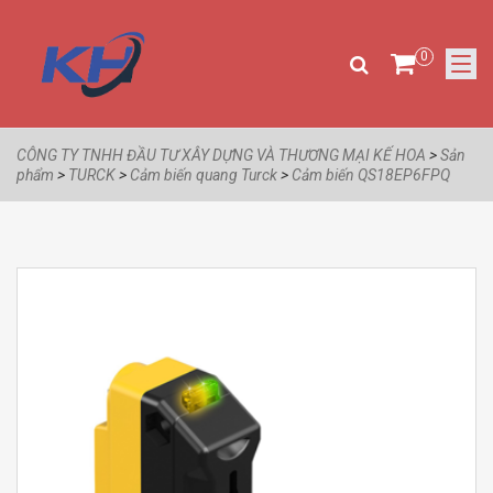
0
CÔNG TY TNHH ĐẦU TƯ XÂY DỰNG VÀ THƯƠNG MẠI KẾ HOA
>
Sản
phẩm
>
TURCK
>
Cảm biến quang Turck
>
Cảm biến QS18EP6FPQ