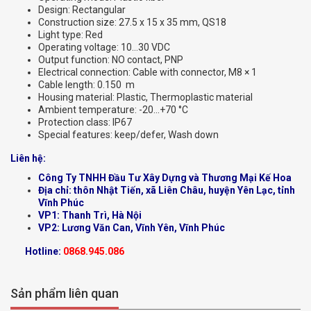
Design: Rectangular
Construction size: 27.5 x 15 x 35 mm, QS18
Light type: Red
Operating voltage: 10…30 VDC
Output function: NO contact, PNP
Electrical connection: Cable with connector, M8 × 1
Cable length: 0.150 m
Housing material: Plastic, Thermoplastic material
Ambient temperature: -20…+70 °C
Protection class: IP67
Special features: keep/defer, Wash down
Liên hệ:
Công Ty TNHH Đầu Tư Xây Dựng và Thương Mại Kế Hoa
Địa chỉ: thôn Nhật Tiến, xã Liên Châu, huyện Yên Lạc, tỉnh
Vĩnh Phúc
VP1: Thanh Trì, Hà Nội
VP2: Lương Văn Can, Vĩnh Yên, Vĩnh Phúc
Hotline:
0868.945.086
Sản phẩm liên quan