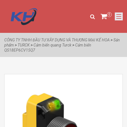
0
CÔNG TY TNHH ĐẦU TƯ XÂY DỰNG VÀ THƯƠNG MẠI KẾ HOA
>
Sản
phẩm
>
TURCK
>
Cảm biến quang Turck
>
Cảm biến
QS18EP6CV15Q7