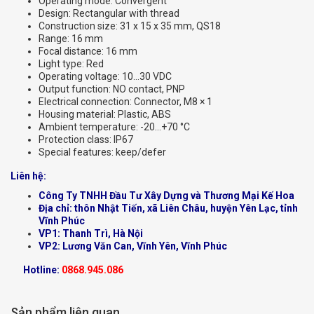
Operating mode: Convergent
Design: Rectangular with thread
Construction size: 31 x 15 x 35 mm, QS18
Range: 16 mm
Focal distance: 16 mm
Light type: Red
Operating voltage: 10…30 VDC
Output function: NO contact, PNP
Electrical connection: Connector, M8 × 1
Housing material: Plastic, ABS
Ambient temperature: -20…+70 °C
Protection class: IP67
Special features: keep/defer
Liên hệ:
Công Ty TNHH Đầu Tư Xây Dựng và Thương Mại Kế Hoa
Địa chỉ: thôn Nhật Tiến, xã Liên Châu, huyện Yên Lạc, tỉnh
Vĩnh Phúc
VP1: Thanh Trì, Hà Nội
VP2: Lương Văn Can, Vĩnh Yên, Vĩnh Phúc
Hotline:
0868.945.086
Sản phẩm liên quan