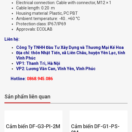
Electrical connection: Cable with connector, M12 × 1
Cable length: 0.20 m
Housing material: Plastic, PC PBT
Ambient temperature: -40…+60 °C
Protection class: IP67/IP69
Approvals: ECOLAB
Liên hệ:
Công Ty TNHH Đầu Tư Xây Dựng và Thương Mại Kế Hoa
Địa chỉ: thôn Nhật Tiến, xã Liên Châu, huyện Yên Lạc, tỉnh
Vĩnh Phúc
VP1: Thanh Trì, Hà Nội
VP2: Lương Văn Can, Vĩnh Yên, Vĩnh Phúc
Hotline:
0868.945.086
Sản phẩm liên quan
Cảm biến DF-G3-PI-2M
Cảm biến DF-G1-PS-