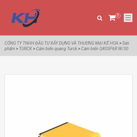
0
CÔNG TY TNHH ĐẦU TƯ XÂY DỰNG VÀ THƯƠNG MẠI KẾ HOA
>
Sản
phẩm
>
TURCK
>
Cảm biến quang Turck
>
Cảm biến Q40SP6R W/30