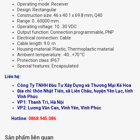
Operating mode: Receiver
Design: Rectangular
Construction size: 46 x 40.1 x 69.8 mm, Q40
Range: 0…60000 mm
Operating voltage: 10…30 VDC
Output function: Connection programmable, PNP
Electrical connection: Cable
Cable length: 9.0 m
Housing material: Plastic, Thermoplastic material
Ambient temperature: -40…+70 °C
Protection class: IP67
Special features: Encapsulated
Liên hệ:
Công Ty TNHH Đầu Tư Xây Dựng và Thương Mại Kế Hoa
Địa chỉ: thôn Nhật Tiến, xã Liên Châu, huyện Yên Lạc, tỉnh
Vĩnh Phúc
VP1: Thanh Trì, Hà Nội
VP2: Lương Văn Can, Vĩnh Yên, Vĩnh Phúc
Hotline:
0868.945.086
Sản phẩm liên quan