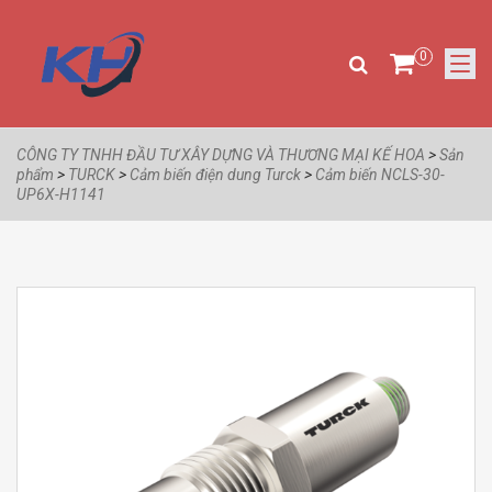
0
CÔNG TY TNHH ĐẦU TƯ XÂY DỰNG VÀ THƯƠNG MẠI KẾ HOA
>
Sản
phẩm
>
TURCK
>
Cảm biến điện dung Turck
>
Cảm biến NCLS-30-
UP6X-H1141