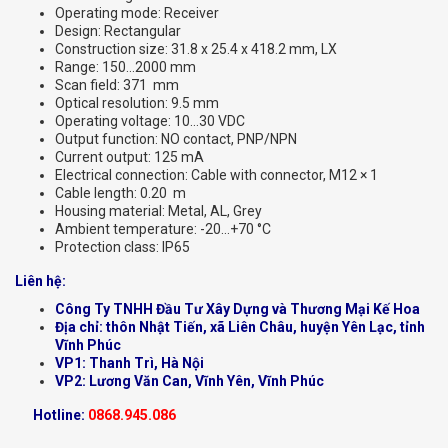
Operating mode: Receiver
Design: Rectangular
Construction size: 31.8 x 25.4 x 418.2 mm, LX
Range: 150…2000 mm
Scan field: 371 mm
Optical resolution: 9.5 mm
Operating voltage: 10…30 VDC
Output function: NO contact, PNP/NPN
Current output: 125 mA
Electrical connection: Cable with connector, M12 × 1
Cable length: 0.20 m
Housing material: Metal, AL, Grey
Ambient temperature: -20…+70 °C
Protection class: IP65
Liên hệ:
Công Ty TNHH Đầu Tư Xây Dựng và Thương Mại Kế Hoa
Địa chỉ: thôn Nhật Tiến, xã Liên Châu, huyện Yên Lạc, tỉnh
Vĩnh Phúc
VP1: Thanh Trì, Hà Nội
VP2: Lương Văn Can, Vĩnh Yên, Vĩnh Phúc
Hotline:
0868.945.086