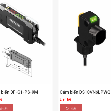
 biến DF-G1-PS-9M
Cảm biến DS18VN6LPWQ
hệ
Liên hệ
i tiết
Chi tiết