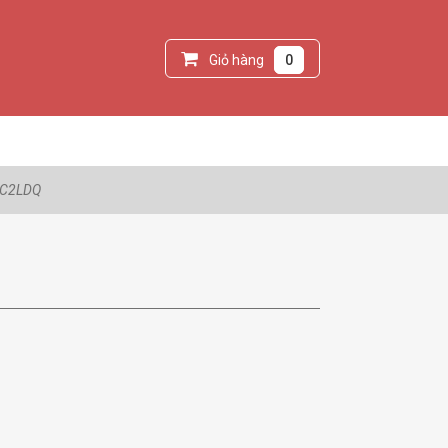
Giỏ hàng
0
KC2LDQ