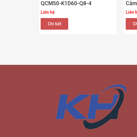
QCM50-K1D60-Q8-4
Cảm
Liên hệ
Liên 
Chi tiết
Ch