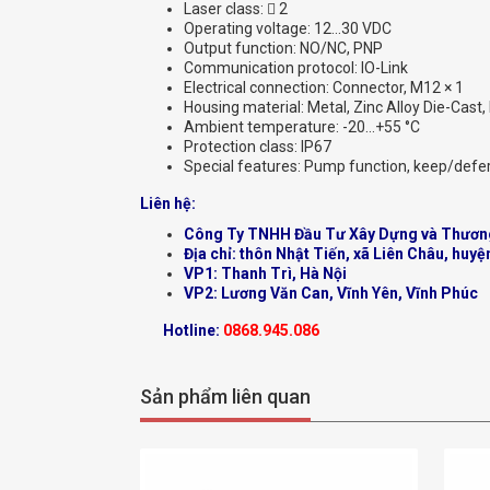
Laser class:  2
Operating voltage: 12…30 VDC
Output function: NO/NC, PNP
Communication protocol: IO-Link
Electrical connection: Connector, M12 × 1
Housing material: Metal, Zinc Alloy Die-Cast,
Ambient temperature: -20…+55 °C
Protection class: IP67
Special features: Pump function, keep/defe
Liên hệ:
Công Ty TNHH Đầu Tư Xây Dựng và Thươn
Địa chỉ: thôn Nhật Tiến, xã Liên Châu, huyệ
VP1: Thanh Trì, Hà Nội
VP2: Lương Văn Can, Vĩnh Yên, Vĩnh Phúc
Hotline:
0868.945.086
Sản phẩm liên quan