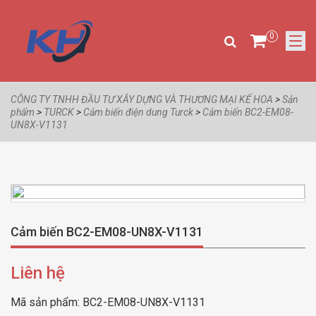
0
CÔNG TY TNHH ĐẦU TƯ XÂY DỰNG VÀ THƯƠNG MẠI KẾ HOA
>
Sản
phẩm
>
TURCK
>
Cảm biến điện dung Turck
>
Cảm biến BC2-EM08-
UN8X-V1131
Cảm biến BC2-EM08-UN8X-V1131
Liên hệ
Mã sản phẩm:
BC2-EM08-UN8X-V1131