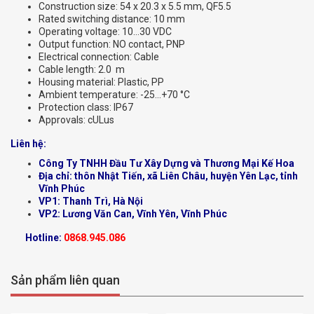
Construction size: 54 x 20.3 x 5.5 mm, QF5.5
Rated switching distance: 10 mm
Operating voltage: 10…30 VDC
Output function: NO contact, PNP
Electrical connection: Cable
Cable length: 2.0 m
Housing material: Plastic, PP
Ambient temperature: -25…+70 °C
Protection class: IP67
Approvals: cULus
Liên hệ:
Công Ty TNHH Đầu Tư Xây Dựng và Thương Mại Kế Hoa
Địa chỉ: thôn Nhật Tiến, xã Liên Châu, huyện Yên Lạc, tỉnh
Vĩnh Phúc
VP1: Thanh Trì, Hà Nội
VP2: Lương Văn Can, Vĩnh Yên, Vĩnh Phúc
Hotline:
0868.945.086
Sản phẩm liên quan