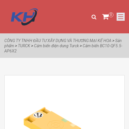
0
CÔNG TY TNHH ĐẦU TƯ XÂY DỰNG VÀ THƯƠNG MẠI KẾ HOA
>
Sản
phẩm
>
TURCK
>
Cảm biến điện dung Turck
>
Cảm biến BC10-QF5.5-
AP6X2