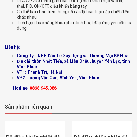
DTA7272R0 Delta gồm các chế độ điều khiển ngõ vào cụ
thểL PID, ON/OFF, điều khiển bằng tay
Có thể lựa chọn trên thông số cài đặt các loại cặp nhiệt điện
khác nhau
Tích hợp chức năng khóa phím linh hoạt đáp ứng yêu cầu sử
dụng
Liên hệ:
Công Ty TNHH Đầu Tư Xây Dựng và Thương Mại Kế Hoa
Địa chỉ: thôn Nhật Tiến, xã Liên Châu, huyện Yên Lạc, tỉnh
Vĩnh Phúc
VP1: Thanh Trì, Hà Nội
VP2: Lương Văn Can, Vĩnh Yên, Vĩnh Phúc
Hotline:
0868.945.086
Sản phẩm liên quan