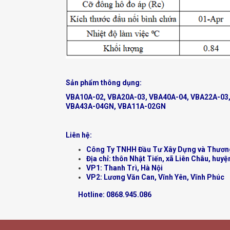
Sản phẩm thông dụng:
VBA10A-02, VBA20A-03, VBA40A-04, VBA22A-03
VBA43A-04GN, VBA11A-02GN
Liên hệ:
Công Ty TNHH Đầu Tư Xây Dựng và Thươn
Địa chỉ: thôn Nhật Tiến, xã Liên Châu, huyệ
VP1: Thanh Trì, Hà Nội
VP2: Lương Văn Can, Vĩnh Yên, Vĩnh Phúc
Hotline:
0868.945.086