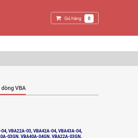
Giỏ hàng
0
C dòng VBA
04, VBA22A-03, VBA42A-04, VBA43A-04,
20A-03GN, VBA40A-04GN, VBA22A-03GN,