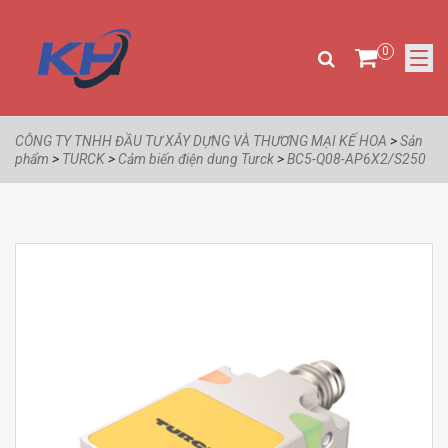
0
CÔNG TY TNHH ĐẦU TƯ XÂY DỰNG VÀ THƯƠNG MẠI KẾ HOA
>
Sản
phẩm
>
TURCK
>
Cảm biến điện dung Turck
>
BC5-Q08-AP6X2/S250