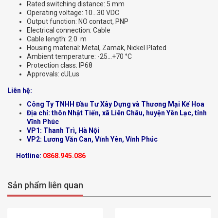
Rated switching distance: 5 mm
Operating voltage: 10…30 VDC
Output function: NO contact, PNP
Electrical connection: Cable
Cable length: 2.0 m
Housing material: Metal, Zamak, Nickel Plated
Ambient temperature: -25…+70 °C
Protection class: IP68
Approvals: cULus
Liên hệ:
Công Ty TNHH Đầu Tư Xây Dựng và Thương Mại Kế Hoa
Địa chỉ: thôn Nhật Tiến, xã Liên Châu, huyện Yên Lạc, tỉnh
Vĩnh Phúc
VP1: Thanh Trì, Hà Nội
VP2: Lương Văn Can, Vĩnh Yên, Vĩnh Phúc
Hotline:
0868.945.086
Sản phẩm liên quan