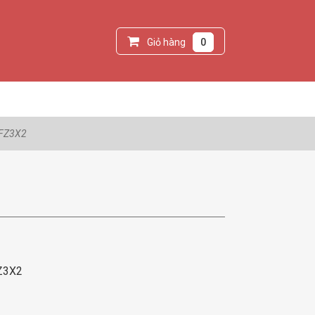
Giỏ hàng
0
FZ3X2
Z3X2