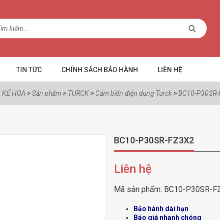
TIN TỨC
CHÍNH SÁCH BẢO HÀNH
LIÊN HỆ
 KẾ HOA
>
Sản phẩm
>
TURCK
>
Cảm biến điện dung Turck
>
BC10-P30SR-
BC10-P30SR-FZ3X2
Liên hệ
Mã sản phẩm:
BC10-P30SR-F
Bảo hành dài hạn
Báo giá nhanh chóng