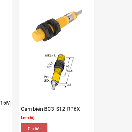
 15M
Cảm biến BC3-S12-RP6X
Liên hệ
Chi tiết