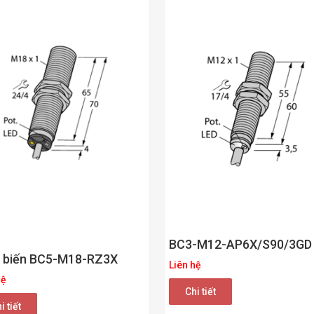
BC3-M12-AP6X/S90/3GD
 biến BC5-M18-RZ3X
Liên hệ
hệ
Chi tiết
i tiết