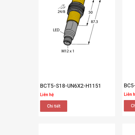
BC5
BCT5-S18-UN6X2-H1151
Liên 
Liên hệ
Ch
Chi tiết