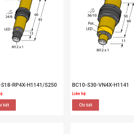
-S18-RP4X-H1141/S250
BC10-S30-VN4X-H1141
hệ
Liên hệ
i tiết
Chi tiết