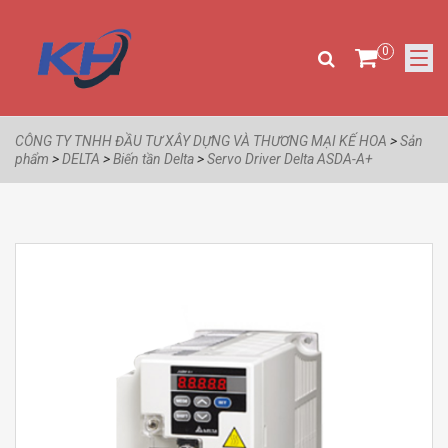
0
CÔNG TY TNHH ĐẦU TƯ XÂY DỰNG VÀ THƯƠNG MẠI KẾ HOA
>
Sản
phẩm
>
DELTA
>
Biến tần Delta
>
Servo Driver Delta ASDA-A+