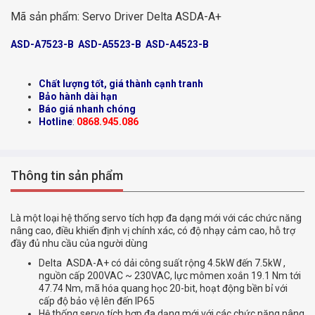
Mã sản phẩm:
Servo Driver Delta ASDA-A+
ASD-A7523-B ASD-A5523-B ASD-A4523-B
Chất lượng tốt, giá thành cạnh tranh
Bảo hành dài hạn
Báo giá nhanh chóng
Hotline
:
0868.945.086
Thông tin sản phẩm
Là một loại hệ thống servo tích hợp đa dạng mới với các chức năng
nâng cao, điều khiển định vị chính xác, có độ nhạy cảm cao, hỗ trợ
đầy đủ nhu cầu của người dùng
Delta ASDA-A+ có dải công suất rộng 4.5kW đến 7.5kW ,
nguồn cấp 200VAC ~ 230VAC, lực mômen xoắn 19.1 Nm tới
47.74 Nm, mã hóa quang học 20-bit, hoạt động bền bỉ với
cấp độ bảo vệ lên đến IP65
Hệ thống servo tích hợp đa dạng mới với các chức năng nâng